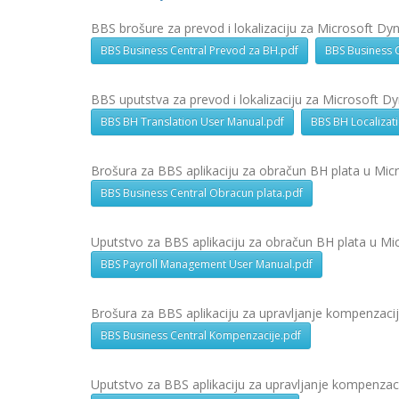
BBS brošure za prevod i lokalizaciju za Microsoft Dy
BBS Business Central Prevod za BH.pdf
BBS Business C
BBS uputstva za prevod i lokalizaciju za Microsoft D
BBS BH Translation User Manual.pdf
BBS BH Localizat
Brošura za BBS aplikaciju za obračun BH plata u Mic
BBS Business Central Obracun plata.pdf
Uputstvo za BBS aplikaciju za obračun BH plata u Mi
BBS Payroll Management User Manual.pdf
Brošura za BBS aplikaciju za upravljanje kompenzac
BBS Business Central Kompenzacije.pdf
Uputstvo za BBS aplikaciju za upravljanje kompenzac