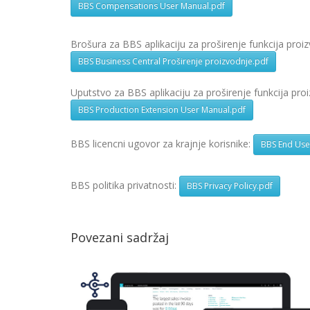
BBS Compensations User Manual.pdf
Brošura za BBS aplikaciju za proširenje funkcija pro
BBS Business Central Proširenje proizvodnje.pdf
Uputstvo za BBS aplikaciju za proširenje funkcija pr
BBS Production Extension User Manual.pdf
BBS licencni ugovor za krajnje korisnike:
BBS End Use
BBS politika privatnosti:
BBS Privacy Policy.pdf
Povezani sadržaj