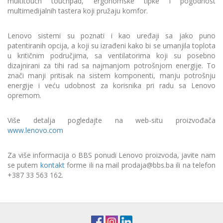
multitouch touchpad, ergonomske tipke i pogodnost
multimedijalnih tastera koji pružaju komfor.
Lenovo sistemi su poznati i kao uređaji sa jako puno
patentiranih opcija, a koji su izrađeni kako bi se umanjila toplota
u kritičnim područjima, sa ventilatorima koji su posebno
dizajnirani za tihi rad sa najmanjom potrošnjom energije. To
znači manji pritisak na sistem komponenti, manju potrošnju
energije i veću udobnost za korisnika pri radu sa Lenovo
opremom.
Više detalja pogledajte na web-situ proizvođača
www.lenovo.com
Za više informacija o BBS ponudi Lenovo proizvoda,
javite nam
se putem
kontakt
forme ili na mail
prodaja@bbs.ba ili na telefon
+387 33 563 162.