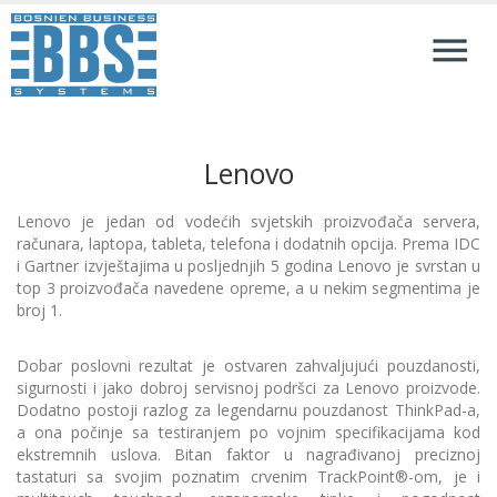
Lenovo
Lenovo je jedan od vodećih svjetskih proizvođača servera,
računara, laptopa, tableta, telefona i dodatnih opcija. Prema IDC
i Gartner izvještajima u posljednjih 5 godina Lenovo je svrstan u
top 3 proizvođača navedene opreme, a u nekim segmentima je
broj 1.
Dobar poslovni rezultat je ostvaren zahvaljujući pouzdanosti,
sigurnosti i jako dobroj servisnoj podršci za Lenovo proizvode.
Dodatno postoji razlog za legendarnu pouzdanost ThinkPad-a,
a ona počinje sa testiranjem po vojnim specifikacijama kod
ekstremnih uslova. Bitan faktor u nagrađivanoj preciznoj
tastaturi sa svojim poznatim crvenim TrackPoint®-om, je i